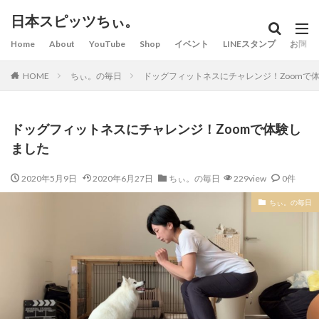
日本スピッツちぃ。
Home
About
YouTube
Shop
イベント
LINEスタンプ
お問い
HOME
ちぃ。の毎日
ドッグフィットネスにチャレンジ！Zoomで
ドッグフィットネスにチャレンジ！Zoomで体験し
ました
2020年5月9日
2020年6月27日
ちぃ。の毎日
229view
0件
ちぃ。の毎日