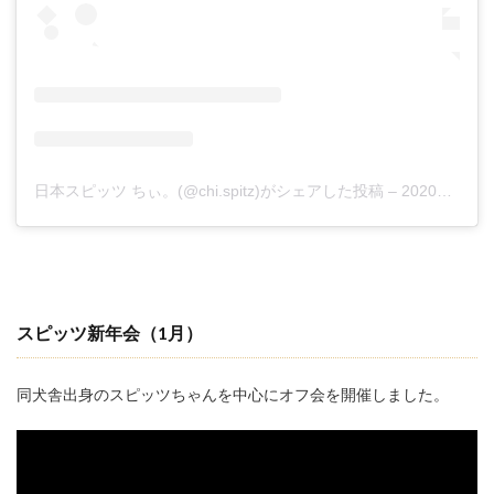
日本スピッツ ちぃ。(@chi.spitz)がシェアした投稿
–
2020年 2月月23日午前3時59分PST
スピッツ新年会
（1月）
同犬舎出身のスピッツちゃんを中心にオフ会を開催しました。