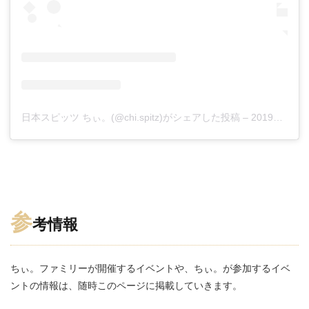
日本スピッツ ちぃ。(@chi.spitz)がシェアした投稿
–
2019年 5月月27日午前2時46分PDT
参
考情報
ちぃ。ファミリーが開催するイベントや、ちぃ。が参加するイベ
ントの情報は、随時このページに掲載していきます。