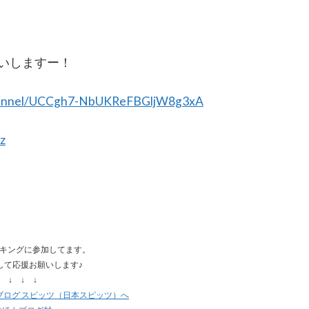
いしますー！
channel/UCCgh7-NbUKReFBGljW8g3xA
tz
キングに参加してます。
して応援お願いします♪
↓ ↓ ↓