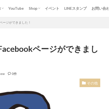
t
YouTube
Shop
イベント
LINEスタンプ
お問い合
スピッツ「ちぃ。」について
ィア掲載実績
事の実績
日本スピッツのお店
ユニクロのお店
SUZURIのお店
一般お問
取材やお
YouT
okページができました！
ついて
acebookページができまし
iew
0件
その他