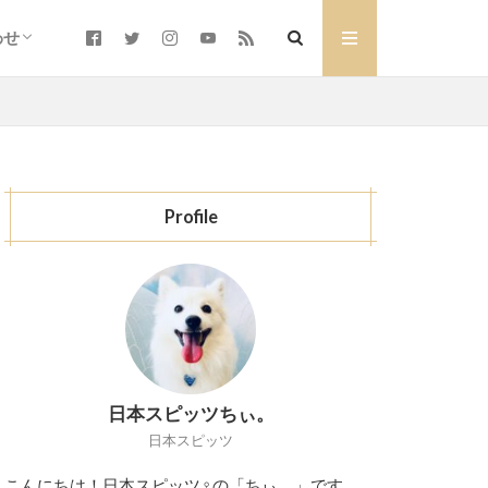
わせ
い合わせ
仕事のご依頼について
ubeのコラボレーションのご依頼に
Profile
日本スピッツちぃ。
日本スピッツ
こんにちは！日本スピッツ♀の「ちぃ。」です。