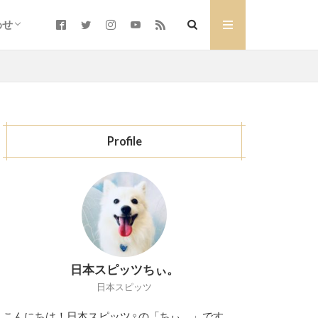
わせ
い合わせ
仕事のご依頼について
ubeのコラボレーションのご依頼に
Profile
日本スピッツちぃ。
日本スピッツ
こんにちは！日本スピッツ♀の「ちぃ。」です。