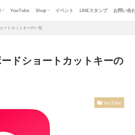
t
YouTube
Shop
イベント
LINEスタンプ
お問い合
スピッツ「ちぃ。」について
ィア掲載実績
事の実績
日本スピッツのお店
ユニクロのお店
SUZURIのお店
一般お問
取材やお
YouT
ショートカットキーの一覧
ついて
ーボードショートカットキーの
YouTube