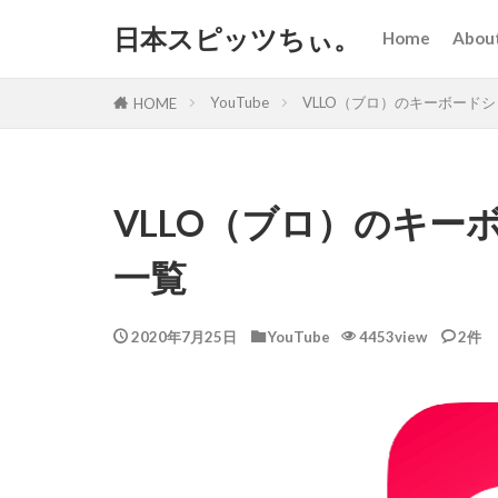
日本スピッツちぃ。
Home
Abou
日本
メデ
お仕
YouTube
VLLO（ブロ）のキーボード
HOME
VLLO（ブロ）のキ
一覧
2020年7月25日
YouTube
4453view
2件